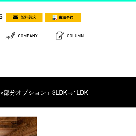
5
COMPANY
COLUMN
部分オプション」3LDK→1LDK