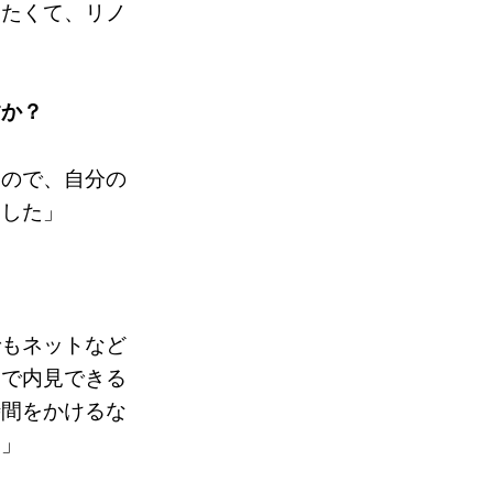
りたくて、リノ
すか？
たので、自分の
ました」
でもネットなど
由で内見できる
時間をかけるな
た」