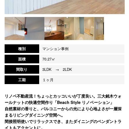
種別
マンション事例
面積
70.27㎡
間取り
3LDK → 2LDK
工期
１ヶ月
リノベ不動産流！ちょっとカッコいいが丁度良い。三大銘木ウォ
ールナットの快適空間作り「Beach Style リノベーション」
自然素材の香りと、バルコニーからの光により心地よさが一層深
まるリビングダイニング空間へ。
間接照明使いでリラックスでき、またダイニングのペンダントラ
イトもアクセントに。