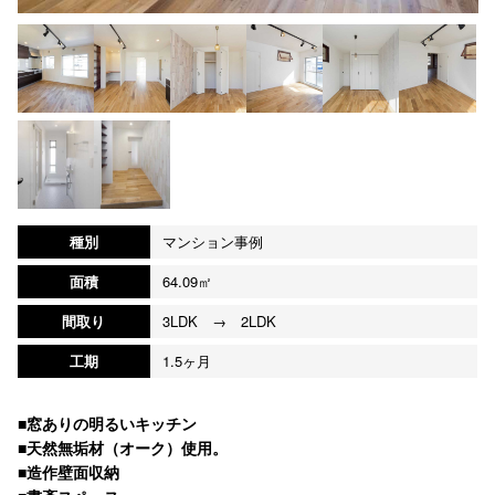
種別
マンション事例
面積
64.09㎡
間取り
3LDK → 2LDK
工期
1.5ヶ月
■窓ありの明るいキッチン
■天然無垢材（オーク）使用。
■造作壁面収納