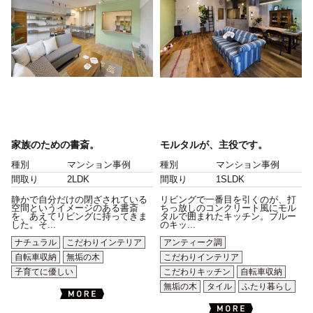
家族のための書斎。
モルタルが、主役です。
種別
マンション事例
種別
マンション事例
間取り
2LDK
間取り
1SLDK
静かで自分だけの閉ざされている
リビングで一番目を引くのが、打
空間というイメージのある書斎
ちっ放しのコンクリート風にモル
を、あえてリビングに持ってきま
タルで囲まれたキッチン。ブルー
した。そ...
のキッ...
ナチュラル
こだわりインテリア
アンティーク調
自転車収納
無垢の木
こだわりインテリア
子育てに優しい
こだわりキッチン
自転車収納
無垢の木
タイル
ふたり暮らし