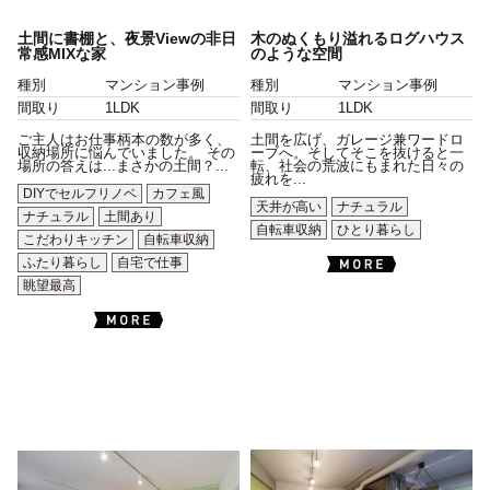
土間に書棚と、夜景Viewの非日
木のぬくもり溢れるログハウス
常感MIXな家
のような空間
種別
マンション事例
種別
マンション事例
間取り
1LDK
間取り
1LDK
ご主人はお仕事柄本の数が多く、
土間を広げ、ガレージ兼ワードロ
収納場所に悩んでいました。 その
ーブへ。そしてそこを抜けると一
場所の答えは...まさかの土間？...
転、社会の荒波にもまれた日々の
疲れを...
DIYでセルフリノベ
カフェ風
天井が高い
ナチュラル
ナチュラル
土間あり
自転車収納
ひとり暮らし
こだわりキッチン
自転車収納
ふたり暮らし
自宅で仕事
眺望最高