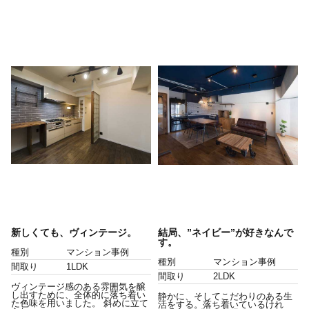
新しくても、ヴィンテージ。
結局、”ネイビー”が好きなんで
す。
種別
マンション事例
種別
マンション事例
間取り
1LDK
間取り
2LDK
ヴィンテージ感のある雰囲気を醸
し出すために、全体的に落ち着い
静かに、そしてこだわりのある生
た色味を用いました。 斜めに立て
活をする。落ち着いているけれ