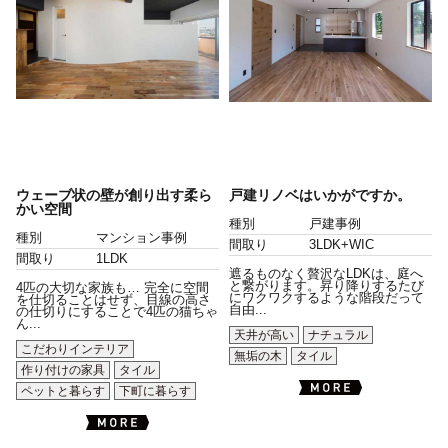
ウェーブ状の壁が創り出す柔ら
戸建リノベはいかがですか。
かい空間
種別
戸建事例
種別
マンション事例
間取り
3LDK+WIC
間取り
1LDK
遮るものなく贅沢なLDKは、庭へ
と繋がります。昇り降りするたび
4匹の大切な家族も… 完全に空間
にワクワクするような階段だって
を仕切ることはせず、目線の高さ
自由...
の仕切りにすることで4匹の猫ちゃ
ん...
天井が高い
ナチュラル
こだわりインテリア
無垢の木
タイル
作り付けの家具
タイル
ペットと暮らす
下町に暮らす