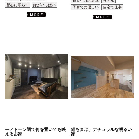
作り付けの家具
タイル
都心に暮らす
緑がいっぱい
子育てに優しい
自宅で仕事
モノトーン調で何を置いても映
猫も喜ぶ、ナチュラルな明るい
えるお家
家