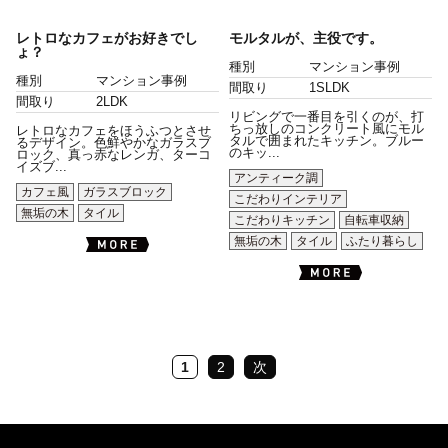
レトロなカフェがお好きでし
モルタルが、主役です。
ょ？
種別
マンション事例
種別
マンション事例
間取り
1SLDK
間取り
2LDK
リビングで一番目を引くのが、打
ちっ放しのコンクリート風にモル
レトロなカフェをほうふつとさせ
タルで囲まれたキッチン。ブルー
るデザイン。色鮮やかなガラスブ
のキッ...
ロック、真っ赤なレンガ、ターコ
イズブ...
アンティーク調
カフェ風
ガラスブロック
こだわりインテリア
無垢の木
タイル
こだわりキッチン
自転車収納
無垢の木
タイル
ふたり暮らし
1
2
次