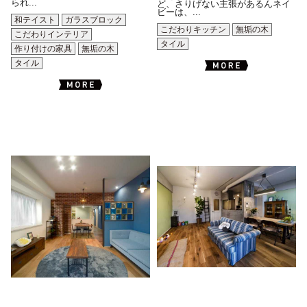
られ...
ど、さりげない主張があるんネイ
ビーは、...
和テイスト
ガラスブロック
こだわりキッチン
無垢の木
こだわりインテリア
タイル
作り付けの家具
無垢の木
タイル