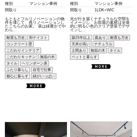
種別
マンション事例
種別
マンション事例
間取り
間取り
1LDK+WIC
もともとフルリノベーションの物
光が行き届くナチュラルな空間を
件を壊して、再リノベーションし
イメージし、お部屋の素材は全体
たこちらのお家。 昼は緑豊かでや
的に明るい色のクリア塗装でデザ
わら...
インし...
耐震も万全
和テイスト
築25年以上
庭あり
耐震も万全
コンクリート壁
天井が高い
ナチュラル
こだわりインテリア
土間あり
無垢の木
タイル
こだわりキッチン
無垢の木
ペットと暮らす
タイル
ヘリンボーン床
ふたり暮らし
自宅で仕事
都心に暮らす
緑がいっぱい