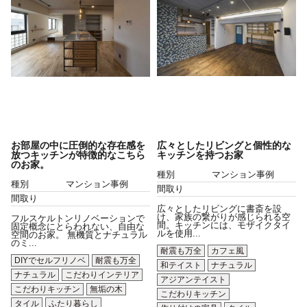
お部屋の中に圧倒的な存在感を
広々としたリビングと個性的な
放つキッチンが特徴的なこちら
キッチンを持つお家
のお家。
種別
マンション事例
種別
マンション事例
間取り
間取り
広々としたリビングに書斎を設
け、家族の繋がりが感じられる空
フルスケルトンリノベーションで
間。キッチンには、モザイクタイ
固定概念にとらわれない、自由な
ルを使用...
空間のお家。 無機質とナチュラル
のミ...
耐震も万全
カフェ風
DIYでセルフリノベ
耐震も万全
和テイスト
ナチュラル
ナチュラル
こだわりインテリア
アジアンテイスト
こだわりキッチン
無垢の木
こだわりキッチン
タイル
ふたり暮らし