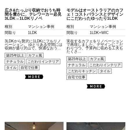
広さ&たっぷり収納でおうち時
モデルはオーストラリアのカフ
間を豊かに、テレワーカー必見
ェ！コストバランスとデザイン
3LDK→1LDKリノベ
にこだわったゆったり1LDK
種別
マンション事例
種別
マンション事例
間取り
1LDK
間取り
1LDK+WIC
3LDKから贅沢に1LDKにフルリノ
実在するカフェをリノベーション
ベーション。 ゆとりある空間には
で再現しました。デザインにこだ
収納が盛り沢山で、快適なおう...
わりつつ、予算内に収める工夫も
たくさ...
築25年以上
カフェ風
築25年以上
カフェ風
ナチュラル
こだわりインテリア
ナチュラル
こだわりインテリア
タイル
自宅で仕事
こだわりキッチン
タイル
自宅で仕事